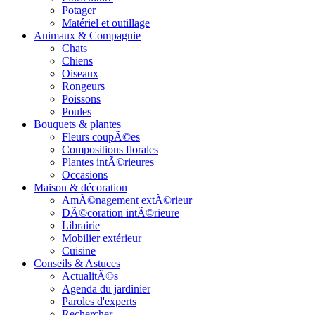
Potager
Matériel et outillage
Animaux & Compagnie
Chats
Chiens
Oiseaux
Rongeurs
Poissons
Poules
Bouquets & plantes
Fleurs coupÃ©es
Compositions florales
Plantes intÃ©rieures
Occasions
Maison & décoration
AmÃ©nagement extÃ©rieur
DÃ©coration intÃ©rieure
Librairie
Mobilier extérieur
Cuisine
Conseils & Astuces
ActualitÃ©s
Agenda du jardinier
Paroles d'experts
Rechercher