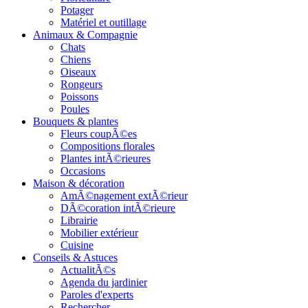
Potager
Matériel et outillage
Animaux & Compagnie
Chats
Chiens
Oiseaux
Rongeurs
Poissons
Poules
Bouquets & plantes
Fleurs coupÃ©es
Compositions florales
Plantes intÃ©rieures
Occasions
Maison & décoration
AmÃ©nagement extÃ©rieur
DÃ©coration intÃ©rieure
Librairie
Mobilier extérieur
Cuisine
Conseils & Astuces
ActualitÃ©s
Agenda du jardinier
Paroles d'experts
Rechercher