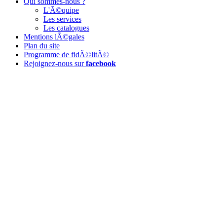
Qui sommes-nous ?
L'Ã©quipe
Les services
Les catalogues
Mentions lÃ©gales
Plan du site
Programme de fidÃ©litÃ©
Rejoignez-nous sur
facebook