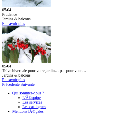
05/04
Prudence
Jardins & balcons
En savoir plus
05/04
Trêve hivernale pour votre jardin… pas pour vous…
Jardins & balcons
En savoir plus
Précédente
Suivante
Qui sommes-nous ?
L'Ã©quipe
Les services
Les catalogues
Mentions lÃ©gales