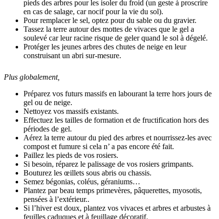
pieds des arbres pour les isoler du froid (un geste à proscrire
en cas de salage, car nocif pour la vie du sol).
Pour remplacer le sel, optez pour du sable ou du gravier.
Tassez la terre autour des mottes de vivaces que le gel a
soulevé car leur racine risque de geler quand le sol à dégelé.
Protéger les jeunes arbres des chutes de neige en leur
construisant un abri sur-mesure.
Plus globalement,
Préparez vos futurs massifs en labourant la terre hors jours de
gel ou de neige.
Nettoyez vos massifs existants.
Effectuez les tailles de formation et de fructification hors des
périodes de gel.
Aérez la terre autour du pied des arbres et nourrissez-les avec
compost et fumure si cela n’ a pas encore été fait.
Paillez les pieds de vos rosiers.
Si besoin, réparez le palissage de vos rosiers grimpants.
Bouturez les œillets sous abris ou chassis.
Semez bégonias, coléus, géraniums…
Plantez par beau temps primevères, pâquerettes, myosotis,
pensées à l’extérieur..
Si l’hiver est doux, plantez vos vivaces et arbres et arbustes à
feuilles caduques et à feuillage décoratif.