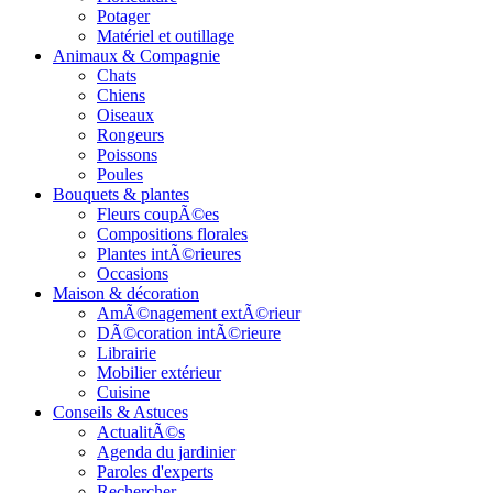
Potager
Matériel et outillage
Animaux & Compagnie
Chats
Chiens
Oiseaux
Rongeurs
Poissons
Poules
Bouquets & plantes
Fleurs coupÃ©es
Compositions florales
Plantes intÃ©rieures
Occasions
Maison & décoration
AmÃ©nagement extÃ©rieur
DÃ©coration intÃ©rieure
Librairie
Mobilier extérieur
Cuisine
Conseils & Astuces
ActualitÃ©s
Agenda du jardinier
Paroles d'experts
Rechercher