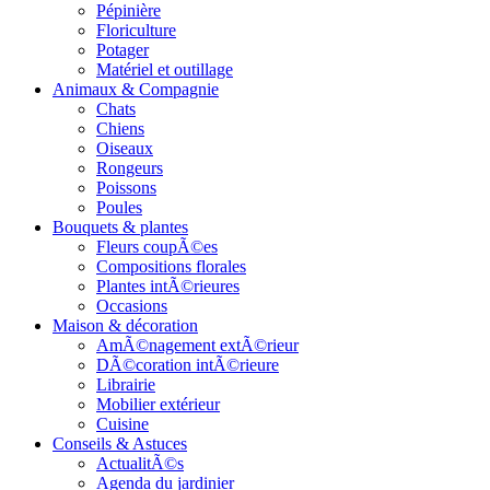
Pépinière
Floriculture
Potager
Matériel et outillage
Animaux & Compagnie
Chats
Chiens
Oiseaux
Rongeurs
Poissons
Poules
Bouquets & plantes
Fleurs coupÃ©es
Compositions florales
Plantes intÃ©rieures
Occasions
Maison & décoration
AmÃ©nagement extÃ©rieur
DÃ©coration intÃ©rieure
Librairie
Mobilier extérieur
Cuisine
Conseils & Astuces
ActualitÃ©s
Agenda du jardinier