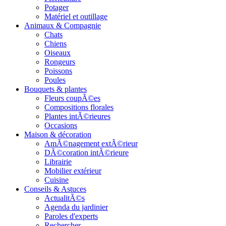
Potager
Matériel et outillage
Animaux & Compagnie
Chats
Chiens
Oiseaux
Rongeurs
Poissons
Poules
Bouquets & plantes
Fleurs coupÃ©es
Compositions florales
Plantes intÃ©rieures
Occasions
Maison & décoration
AmÃ©nagement extÃ©rieur
DÃ©coration intÃ©rieure
Librairie
Mobilier extérieur
Cuisine
Conseils & Astuces
ActualitÃ©s
Agenda du jardinier
Paroles d'experts
Rechercher