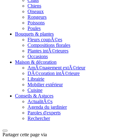
Chats
Chiens
Oiseaux
Rongeurs
Poissons
Poules
Bouquets & plantes
Fleurs coupÃ©es
Compositions florales
Plantes intÃ©rieures
Occasions
Maison & décoration
AmÃ©nagement extÃ©rieur
DÃ©coration intÃ©rieure
Librairie
Mobilier extérieur
Cuisine
Conseils & Astuces
ActualitÃ©s
Agenda du jardinier
Paroles d'experts
Rechercher
Partager cette page via