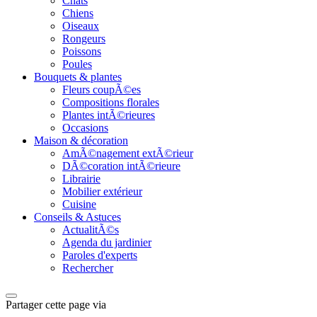
Chats
Chiens
Oiseaux
Rongeurs
Poissons
Poules
Bouquets & plantes
Fleurs coupÃ©es
Compositions florales
Plantes intÃ©rieures
Occasions
Maison & décoration
AmÃ©nagement extÃ©rieur
DÃ©coration intÃ©rieure
Librairie
Mobilier extérieur
Cuisine
Conseils & Astuces
ActualitÃ©s
Agenda du jardinier
Paroles d'experts
Rechercher
Partager cette page via